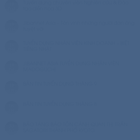
Tuyển dụng chuyên viên Nghiên cứu & Đào
10
tạo diễn họa 3D
Th12
Jibannet Asia – Tôn vinh những người đàn ông
19
tuyệt vời
Th11
TUYỂN DỤNG NHÂN VIÊN KINH DOANH – BIẾT
16
TIẾNG NHẬT
Th10
JIBANNET ASIA TUYỂN DỤNG NHÂN VIÊN
19
MADOGUCHI
Th9
BẢN TIN TUYỂN DỤNG THÁNG 9
10
Th9
BẢN TIN TUYỂN DỤNG THÁNG 8
06
Th8
BẢO TÀNG BẢO TỒN CẢNH QUAN THỊ TRẤN
30
SAGATORI THÀNH PHỐ KYOTO
Th7