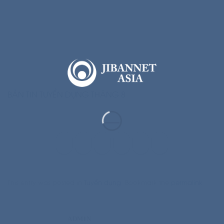
BẢN TIN TUYỂN DỤNG THÁNG 8
This entry was posted in
Tuyển dụng
. Bookmark the
permalink
.
ADMIN