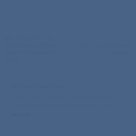
BẢO TÀNG BẢO TỒN
CẢNH QUAN THỊ TRẤN
BẢN TIN TUYỂN DỤNG
SAGATORI THÀNH PHỐ
THÁNG 9
KYOTO
Để lại một bình luận
Email của bạn sẽ không được hiển thị công
khai.
Các trường bắt buộc được đánh dấu
*
Bình luận
*