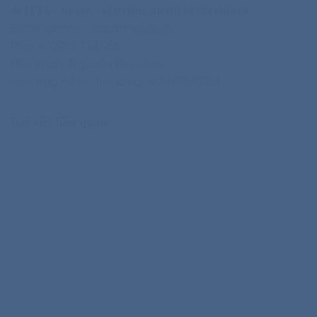
:
đề [TTS – họ tên – vị trí ứng tuyển] về địa chỉ sau
Email: dinhhuy@jibannet.co.jp
Phone: 0983.714.955
Phụ trách: Nguyễn Đình Huy
Hạn nộp hồ sơ: Trước ngày 31/05/2024
Bài viết liên quan: