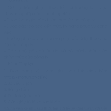
Quyền Lợi
:
– Cơ hội trải nghiệm thực tế môi trường làm việc
chuyên nghiệp của doanh nghiệp.
– Được tham gia các dự án thực tế của công ty.
– Được đào tạo các kiến thức, kỹ năng phục vụ công
việc.
– Hưởng phụ cấp ăn trưa và phụ cấp đi lại theo chế
độ của công ty
– Có cơ hội gắn bó lâu dài và trở thành nhân viên
chính thức của công ty.
Hồ sơ đăng ký:
1. Đơn đăng ký tham gia theo link đính kèm
https://shorturl.at/biFK6
2. Sơ yếu lý lịch
3. Bảng điểm
4. Portfolio (nếu có)
5. Các giấy tờ liên quan khác
※
Sinh viên có nhu cầu thực tập gửi hồ sơ ứng tuyển với tiêu