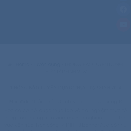
Home
/
Tuyển dụng
/
THÔNG BÁO TUYỂN DỤNG
THỰC TẬP SINH 2024
THÔNG BÁO TUYỂN DỤNG THỰC TẬP SINH 2024
: Nhằm hỗ trợ sinh viên tại các trường Đại
Mục đích
Học có cơ hội được thực tập và trải nghiệm thực tế
trong môi trường làm việc chuyên nghiệp thuộc lĩnh
vực kiến trúc, hiện công ty TNHH Jibannet Asia có nhu