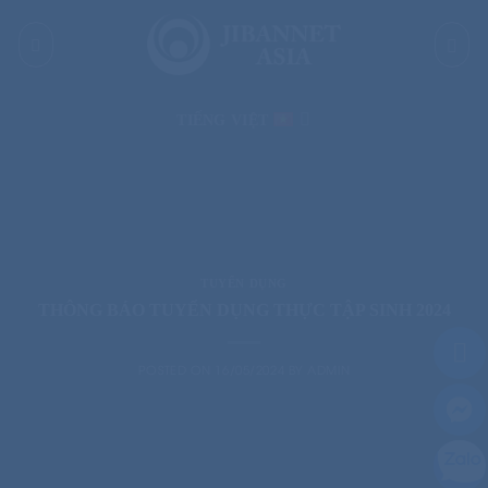
Skip
to
content
TIẾNG VIỆT
TUYỂN DỤNG
THÔNG BÁO TUYỂN DỤNG THỰC TẬP SINH 2024
POSTED ON
16/05/2024
BY
ADMIN