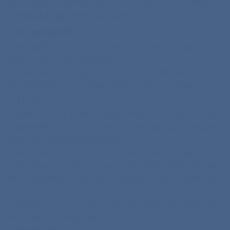
cầu tuyển dụng thực tập sinh trên địa bàn Đà Nẵng.
Nhân viên kiến trúc
Vị trí thực tập
:
Về chương trình
:
1. Địa điểm: Văn phòng công ty Jibannet Asia, 217 Lê
Duẩn, Thanh Khê, Đà Nẵng.
2. Thời gian thực tập: Tối thiểu 1 tuần 4 buổi lên công
ty, 1 buổi liên tục 4h theo giờ làm việc của công ty.
Yêu cầu
:
– Sinh viên từ năm 2 đang theo học các chuyên
ngành Kiến Trúc, Xây Dựng, Đồ Họa tại các trường Đại
học, Cao Đẳng tại Đà Nẵng.
– Sinh viên có thành tích học tập loại khá trở lên
– Có các kỹ năng cơ bản về phần mềm đồ họa:
Revit, Sketchup, 3dsmax, Enscape, Lumion, D5Render,
…
-Có hứng thú với công việc diễn họa, yêu thích văn
hóa, kiến trúc Nhật Bản.