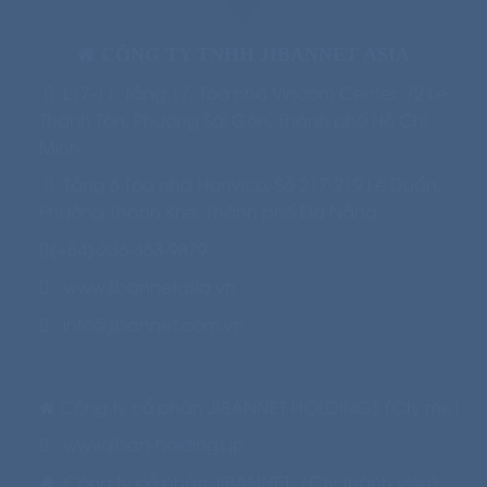
CÔNG TY TNHH JIBANNET ASIA
L17-11, Tầng 17, Tòa nhà Vincom Center, 72 Lê
Thánh Tôn, Phường Sài Gòn, Thành phố Hồ Chí
Minh
Tầng 6 Tòa nhà Hanvico, Số 217-219 Lê Duẩn,
Phường Thanh Khê,
Thành phố Đà Nẵng
(+84)-236-353-9879
www.jibannetasia.vn
info@jibannet.com.vn
Công ty cổ phần JIBANNET HOLDINGS (Cty mẹ）
www.jiban-holdings.jp
Công ty cổ phần JIBANNET（Cty thành viên)