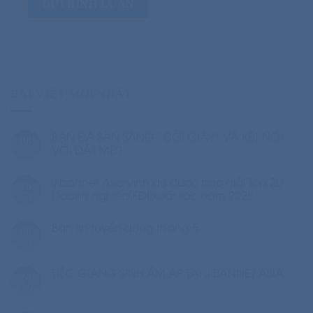
BÀI VIẾT MỚI NHẤT
BẠN ĐÃ SẴN SÀNG “CỞI GIÀY” VÀ KẾT NỐI
08
VỚI ĐẤT MẸ?
Th6
Jibannet Asia vinh dự được trao giải Top 20
16
Doanh nghiệp FDI xuất sắc năm 2025
Th9
Bản tin tuyển dụng tháng 5
08
Th5
TIỆC GIÁNG SINH ẤM ÁP TẠI JIBANNET ASIA
24
Th12