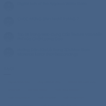
Digital twin of the Ajigawa Water Gate
30
Th7
CHÚC MỪNG SINH NHẬT THÁNG 7
26
Th7
Top 08 Trang Web Cung Cấp Texture Vừa Miễn
12
Phí Vừa Chất Lượng Cao
Th7
Hướng Dẫn Sửa Lỗi Trong 3Ds Max: Slate
12
Materials Editor (Not Responding)
Th7
TAGS
Ajigawa Water Gate
công ty BIM đà nẵng
jibannet asia tuyển dụng
SAGATORI
sinh nhật tháng 9
tuyển dụng architrend
tuyển dụng autocad
tuyển dụng BIM
tuyển dụng lumion
tuyển dụng madoguchi
tuyển dụng nhân viên tiếng nhật