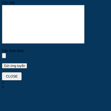
Ghi chú
File đính kèm
CLOSE
x
x