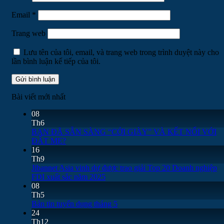
Email
*
Trang web
Lưu tên của tôi, email, và trang web trong trình duyệt này cho
lần bình luận kế tiếp của tôi.
Bài viết mới nhất
08
Th6
BẠN ĐÃ SẴN SÀNG “CỞI GIÀY” VÀ KẾT NỐI VỚI
ĐẤT MẸ?
16
Th9
Jibannet Asia vinh dự được trao giải Top 20 Doanh nghiệp
FDI xuất sắc năm 2025
08
Th5
Bản tin tuyển dụng tháng 5
24
Th12