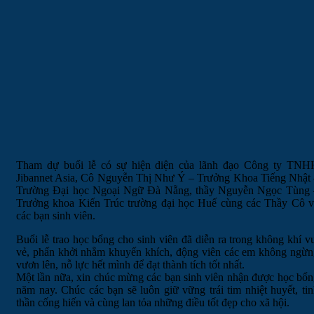
Tham dự buổi lễ có sự hiện diện của lãnh đạo Công ty TNH
Jibannet Asia, Cô Nguyễn Thị Như Ý – Trưởng Khoa Tiếng Nhật 
Trường Đại học Ngoại Ngữ Đà Nẵng, thầy Nguyễn Ngọc Tùng 
Trưởng khoa Kiến Trúc trường đại học Huế cùng các Thầy Cô v
các bạn sinh viên.
Buổi lễ trao học bổng cho sinh viên đã diễn ra trong không khí v
vẻ, phấn khởi nhằm khuyến khích, động viên các em không ngừn
vươn lên, nỗ lực hết mình để đạt thành tích tốt nhất.
Một lần nữa, xin chúc mừng các bạn sinh viên nhận được học bổ
năm nay. Chúc các bạn sẽ luôn giữ vững trái tim nhiệt huyết, ti
thần cống hiến và cùng lan tỏa những điều tốt đẹp cho xã hội.