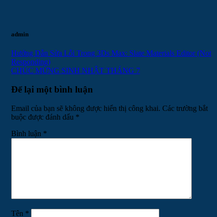
admin
Hướng Dẫn Sửa Lỗi Trong 3Ds Max: Slate Materials Editor (Not
Responding)
CHÚC MỪNG SINH NHẬT THÁNG 7
Để lại một bình luận
Email của bạn sẽ không được hiển thị công khai.
Các trường bắt
buộc được đánh dấu
*
Bình luận
*
Tên
*