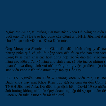
Ngày 24/3/2022, tại trường Đại học Bách khoa Đà Nẵng đã diễn 
buổi gặp gỡ và Lễ trao học bổng của Công ty TNHH Jibannet As
cho 15 bạn sinh viên của Khoa Kiến trúc.
Ông Murayama Shunichiro, Giám đốc điều hành công ty đã tra
những phần quà và gửi lời động viên đến tất cả các bạn sinh viê
Công ty sẽ triển khai các hoạt động hợp tác về đào tạo, việc là
nâng cao kiến thức, kỹ năng cho sinh viên, sẽ tiếp tục có những 
quan tâm và đồng hành với nhà trường trong việc tạo điều kiện c
sinh viên khoa Kiến trúc được thực tập tại Công ty.
PGS.TS. Nguyễn Anh Tuấn – Trưởng khoa Kiến trúc, Đại họ
Bách khoa thay mặt Khoa Kiến trúc gửi lời cảm ơn đến Công t
TNHH Jibannet Asia. Dù điều kiện dịch bệnh Covid-19 có nhữn
ảnh hưởng không nhỏ đến Quý doanh nghiệp thì sự quan tâm đế
Khoa Kiến trúc là một điều rất trân quý!