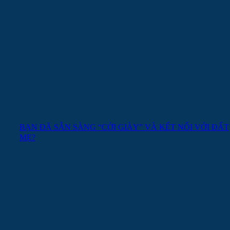
BẠN ĐÃ SẴN SÀNG “CỞI GIÀY” VÀ KẾT NỐI VỚI ĐẤT
MẸ?