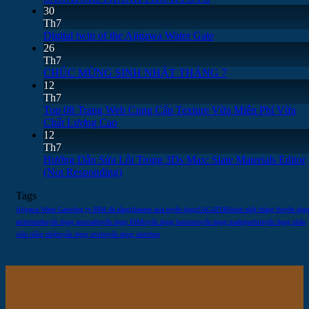
30
Th7
Digital twin of the Ajigawa Water Gate
26
Th7
CHÚC MỪNG SINH NHẬT THÁNG 7
12
Th7
Top 08 Trang Web Cung Cấp Texture Vừa Miễn Phí Vừa
Chất Lượng Cao
12
Th7
Hướng Dẫn Sửa Lỗi Trong 3Ds Max: Slate Materials Editor
(Not Responding)
Tags
Ajigawa Water Gate
công ty BIM đà nẵng
jibannet asia tuyển dụng
SAGATORI
sinh nhật tháng 9
tuyển dụn
architrend
tuyển dụng autocad
tuyển dụng BIM
tuyển dụng lumion
tuyển dụng madoguchi
tuyển dụng nhân
viên tiếng nhật
tuyển dụng revit
tuyển dụng sketchup