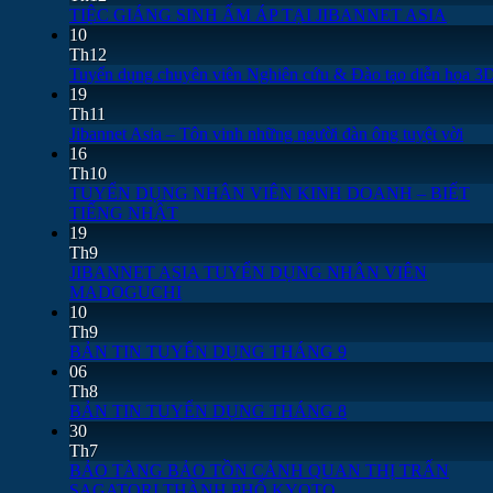
TIỆC GIÁNG SINH ẤM ÁP TẠI JIBANNET ASIA
10
Th12
Tuyển dụng chuyên viên Nghiên cứu & Đào tạo diễn họa 3
19
Th11
Jibannet Asia – Tôn vinh những người đàn ông tuyệt vời
16
Th10
TUYỂN DỤNG NHÂN VIÊN KINH DOANH – BIẾT
TIẾNG NHẬT
19
Th9
JIBANNET ASIA TUYỂN DỤNG NHÂN VIÊN
MADOGUCHI
10
Th9
BẢN TIN TUYỂN DỤNG THÁNG 9
06
Th8
BẢN TIN TUYỂN DỤNG THÁNG 8
30
Th7
BẢO TÀNG BẢO TỒN CẢNH QUAN THỊ TRẤN
SAGATORI THÀNH PHỐ KYOTO