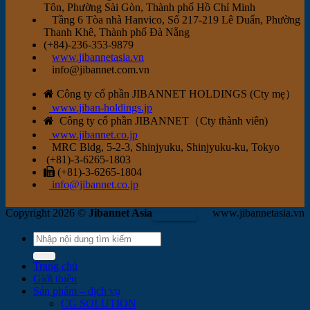
Tôn, Phường Sài Gòn, Thành phố Hồ Chí Minh
Tầng 6 Tòa nhà Hanvico, Số 217-219 Lê Duẩn, Phường
Thanh Khê,
Thành phố Đà Nẵng
(+84)-236-353-9879
www.jibannetasia.vn
info@jibannet.com.vn
Công ty cổ phần JIBANNET HOLDINGS (Cty mẹ）
www.jiban-holdings.jp
Công ty cổ phần JIBANNET（Cty thành viên)
www.jibannet.co.jp
MRC Bldg, 5-2-3, Shinjyuku, Shinjyuku-ku, Tokyo
(+81)-3-6265-1803
(+81)-3-6265-1804
info@jibannet.co.jp
Copyright 2026 ©
Jibannet Asia
www.jibannetasia.vn
Trang chủ
Giới thiệu
Sản phẩm – dịch vụ
CG SOLUTION