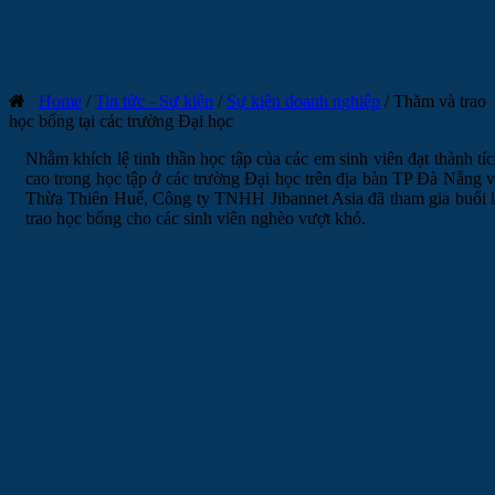
Home
/
Tin tức - Sự kiện
/
Sự kiện doanh nghiệp
/
Thăm và trao
học bổng tại các trường Đại học
Nhằm khích lệ tinh thần học tập của các em sinh viên đạt thành tí
cao trong học tập ở các trường Đại học trên địa bàn TP Đà Nẵng 
Thừa Thiên Huế, Công ty TNHH Jibannet Asia đã tham gia buổi 
trao học bổng cho các sinh viên nghèo vượt khó.