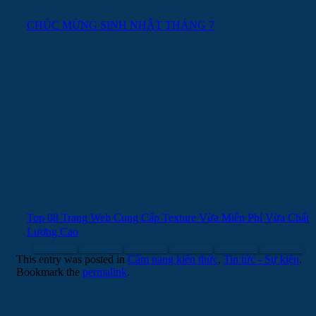
CHÚC MỪNG SINH NHẬT THÁNG 7
Top 08 Trang Web Cung Cấp Texture Vừa Miễn Phí Vừa Chất
Lượng Cao
This entry was posted in
Cẩm nang kiến thức
,
Tin tức - Sự kiện
.
Bookmark the
permalink
.