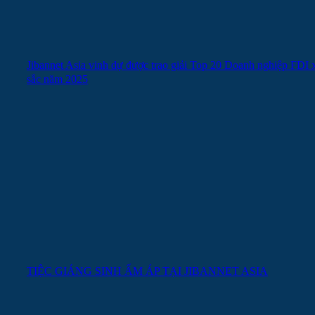
Jibannet Asia vinh dự được trao giải Top 20 Doanh nghiệp FDI 
sắc năm 2025
TIỆC GIÁNG SINH ẤM ÁP TẠI JIBANNET ASIA