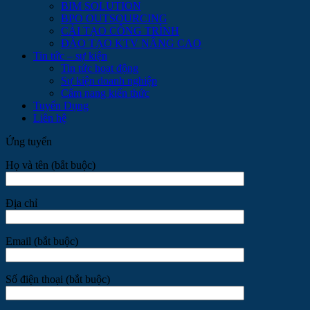
BIM SOLUTION
BPO OUTSOURCING
CẢI TẠO CÔNG TRÌNH
ĐÀO TẠO KTV NÂNG CAO
Tin tức – sự kiện
Tin tức hoạt động
Sự kiện doanh nghiệp
Cẩm nang kiến thức
Tuyển Dụng
Liên hệ
Ứng tuyển
Họ và tên (bắt buộc)
Địa chỉ
Email (bắt buộc)
Số điện thoại (bắt buộc)