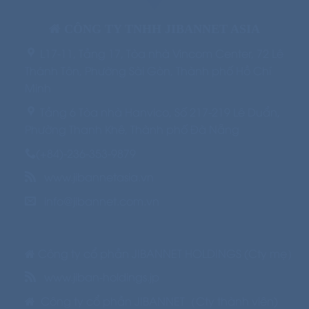
CÔNG TY TNHH JIBANNET ASIA
L17-11, Tầng 17, Tòa nhà Vincom Center, 72 Lê
Thánh Tôn, Phường Sài Gòn, Thành phố Hồ Chí
Minh
Tầng 6 Tòa nhà Hanvico, Số 217-219 Lê Duẩn,
Phường Thanh Khê,
Thành phố Đà Nẵng
(+84)-236-353-9879
www.jibannetasia.vn
info@jibannet.com.vn
Công ty cổ phần JIBANNET HOLDINGS (Cty mẹ）
www.jiban-holdings.jp
Công ty cổ phần JIBANNET（Cty thành viên)