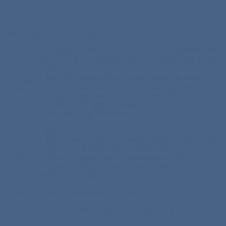
Nhân Viên Diễn Họa Kiến Trúc
– Dựng hình, diễn họa các thể loại công trình kiến
trúc của thị trường Nhật Bản, đa dạng về thể loại
công trình
Mô Tả
– Dựng hình bằng Revit, hoặc Sketchup, 3dsmax
Công
– Thiết lập góc cam, ánh sáng, vật liệu, render
Việc:
bằng Enscape, Lumion, Twinmotion, D5
renderVray, Unreal Engineer
– Hậu kỳ bằng Photoshop
– Đọc hiểu bản vẽ tốt
– Biết sử dụng các phần mềm kể trên,Ưu tiên ứng
viên thành thạo Unreal Engineer, Unity
Yêu
– Có kinh nghiệm diễn họa kiến trúc, Thẩm mỹ tốt
Ctầu:
– Có khả năng làm việc nhóm, nhiệt tình và tinh
thần trách nhiệm cao
– Thỏa thuận theo năng lực
Lương:
Trở Thành Nhân Viên Của Công Ty Bạn Sẽ :