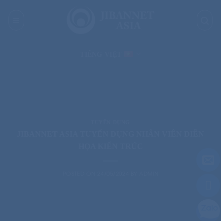
Skip
to
content
TIẾNG VIỆT
TUYỂN DỤNG
JIBANNET ASIA TUYỂN DỤNG NHÂN VIÊN DIỄN
HỌA KIẾN ​TRÚC
POSTED ON
24/05/2024
BY
ADMIN