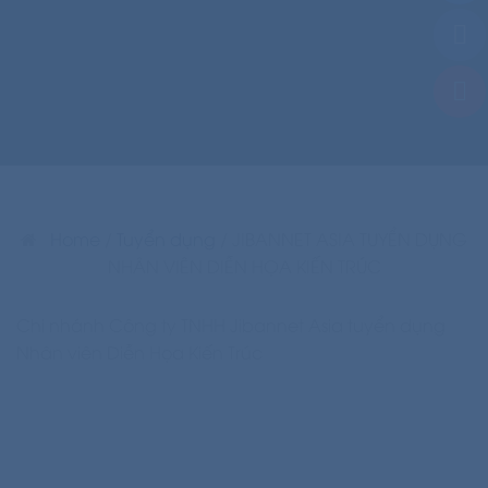
Home
/
Tuyển dụng
/
JIBANNET ASIA TUYỂN DỤNG
NHÂN VIÊN DIỄN HỌA KIẾN ​TRÚC
Chi nhánh Công ty TNHH Jibannet Asia tuyển dụng
Nhân viên Diễn Họa Kiến Trúc