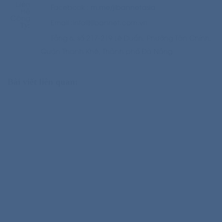
Liên
Facebook :
m.me/jibannetasia
Hệ
Công
Email :info@jibannet.com.vn
Ty:
Tầng 6, số 217-219 Lê Duẩn, Phường Tân Chính,
Quận Thanh Khê, Thành phố Đà Nẵng
Bài viết liên quan: