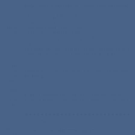
Được đào tạo bài bản về chuyên môn và nghiệp
vụ
– Được trợ cấp tiền ăn, đi lại, chuyên cần
– Du lịch Công ty 1 năm/ 1 lần
– Review lương 1 năm/ 1 lần
Quyền
– Được đóng BHXH full lương
Lợi:
– Làm việc trong môi trường thoải mái và thân
thiện
Thời gian làm việc: Từ 8:00 – 17:00 mỗi ngày từ thứ
2 đến thứ 6, nghỉ trưa 1 tiếng từ 12:00-13:00
Địa
Tầng 6, số 217-219 Lê Duẩn, Tân Chính, Thanh Khê,
Chỉ
Đà Nẵng
Làm
Việc:
Thông
Email: info@jibannet.com.vn với tiêu đề : [Ứng
Tin
tuyển vị trí Nhân viên Diễn Họa Kiến Trúc – Họ tên]
Liên
Hệ:
★★★★★★★★★★★★★★★★★★★★★★★★★★★
HOTLINE :
Thông
Website :
www.jibannetasia.vn
Tin