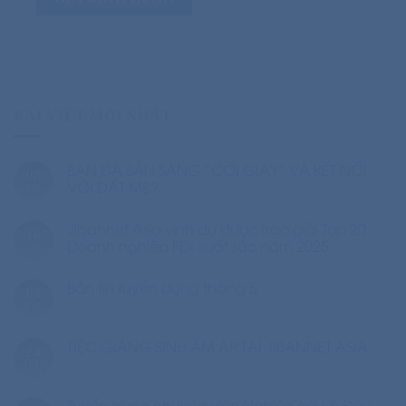
BÀI VIẾT MỚI NHẤT
BẠN ĐÃ SẴN SÀNG “CỞI GIÀY” VÀ KẾT NỐI
08
VỚI ĐẤT MẸ?
Th6
Jibannet Asia vinh dự được trao giải Top 20
16
Doanh nghiệp FDI xuất sắc năm 2025
Th9
Bản tin tuyển dụng tháng 5
08
Th5
TIỆC GIÁNG SINH ẤM ÁP TẠI JIBANNET ASIA
24
Th12
Tuyển dụng chuyên viên Nghiên cứu & Đào