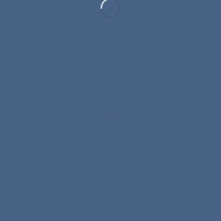
BẢN TIN TUYỂN DỤNG THÁNG 8
This entry was posted in
Tuyển dụng
. Bookmark the
permalink
.
ADMIN