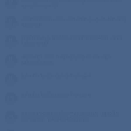
10
tạo diễn họa 3D
Th12
Jibannet Asia – Tôn vinh những người đàn ông
19
tuyệt vời
Th11
TUYỂN DỤNG NHÂN VIÊN KINH DOANH – BIẾT
16
TIẾNG NHẬT
Th10
JIBANNET ASIA TUYỂN DỤNG NHÂN VIÊN
19
MADOGUCHI
Th9
BẢN TIN TUYỂN DỤNG THÁNG 9
10
Th9
BẢN TIN TUYỂN DỤNG THÁNG 8
06
Th8
BẢO TÀNG BẢO TỒN CẢNH QUAN THỊ TRẤN
30
SAGATORI THÀNH PHỐ KYOTO
Th7