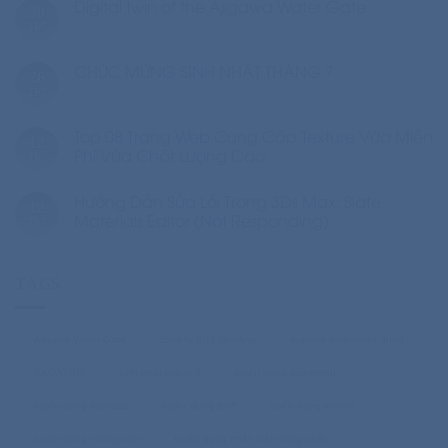
Digital twin of the Ajigawa Water Gate
30
Th7
CHÚC MỪNG SINH NHẬT THÁNG 7
26
Th7
Top 08 Trang Web Cung Cấp Texture Vừa Miễn
12
Phí Vừa Chất Lượng Cao
Th7
Hướng Dẫn Sửa Lỗi Trong 3Ds Max: Slate
12
Materials Editor (Not Responding)
Th7
TAGS
Ajigawa Water Gate
công ty BIM đà nẵng
jibannet asia tuyển dụng
SAGATORI
sinh nhật tháng 9
tuyển dụng architrend
tuyển dụng autocad
tuyển dụng BIM
tuyển dụng lumion
tuyển dụng madoguchi
tuyển dụng nhân viên tiếng nhật