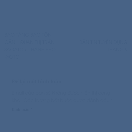
BẢO TÀNG BẢO TỒN
CẢNH QUAN THỊ TRẤN
BẢN TIN TUYỂN DỤNG
SAGATORI THÀNH PHỐ
THÁNG 9
KYOTO
Để lại một bình luận
Email của bạn sẽ không được hiển thị công
khai.
Các trường bắt buộc được đánh dấu
*
Bình luận
*