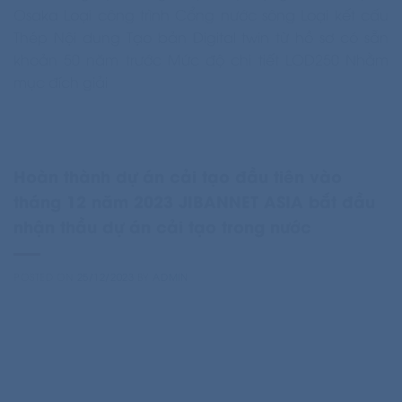
Osaka Loại công trình Cổng nước sông Loại kết cấu
Thép Nội dung Tạo bản Digital twin từ hồ sơ có sẵn
khoản 50 năm trước Mức độ chi tiết LOD250 Nhằm
mục đích giải
Hoàn thành dự án cải tạo đầu tiên vào
tháng 12 năm 2023 JIBANNET ASIA bắt đầu
nhận thầu dự án cải tạo trong nước
POSTED ON
25/12/2023
BY
ADMIN