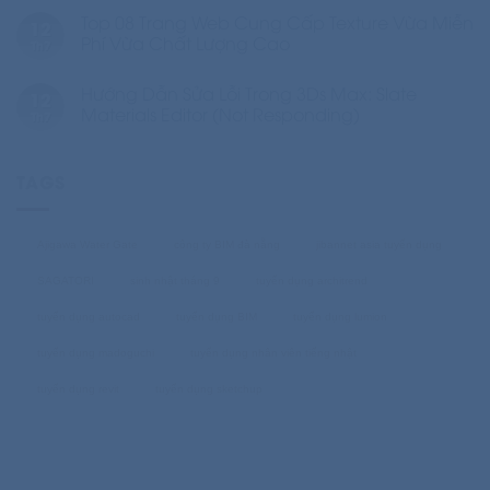
Top 08 Trang Web Cung Cấp Texture Vừa Miễn
12
Phí Vừa Chất Lượng Cao
Th7
Hướng Dẫn Sửa Lỗi Trong 3Ds Max: Slate
12
Materials Editor (Not Responding)
Th7
TAGS
Ajigawa Water Gate
công ty BIM đà nẵng
jibannet asia tuyển dụng
SAGATORI
sinh nhật tháng 9
tuyển dụng architrend
tuyển dụng autocad
tuyển dụng BIM
tuyển dụng lumion
tuyển dụng madoguchi
tuyển dụng nhân viên tiếng nhật
tuyển dụng revit
tuyển dụng sketchup