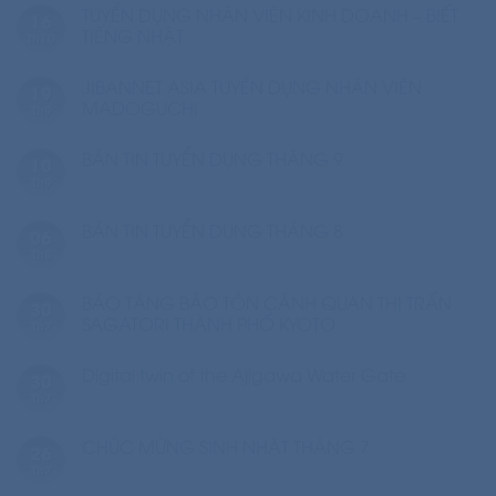
TUYỂN DỤNG NHÂN VIÊN KINH DOANH – BIẾT
16
TIẾNG NHẬT
Th10
JIBANNET ASIA TUYỂN DỤNG NHÂN VIÊN
19
MADOGUCHI
Th9
BẢN TIN TUYỂN DỤNG THÁNG 9
10
Th9
BẢN TIN TUYỂN DỤNG THÁNG 8
06
Th8
BẢO TÀNG BẢO TỒN CẢNH QUAN THỊ TRẤN
30
SAGATORI THÀNH PHỐ KYOTO
Th7
Digital twin of the Ajigawa Water Gate
30
Th7
CHÚC MỪNG SINH NHẬT THÁNG 7
26
Th7