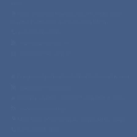
Minh
Tầng 6 Tòa nhà Hanvico, Số 217-219 Lê Duẩn,
Phường Thanh Khê,
Thành phố Đà Nẵng
(+84)-236-353-9879
www.jibannetasia.vn
info@jibannet.com.vn
Công ty cổ phần JIBANNET HOLDINGS (Cty mẹ）
www.jiban-holdings.jp
Công ty cổ phần JIBANNET（Cty thành viên)
www.jibannet.co.jp
MRC Bldg, 5-2-3, Shinjyuku, Shinjyuku-ku, Tokyo
(+81)-3-6265-1803