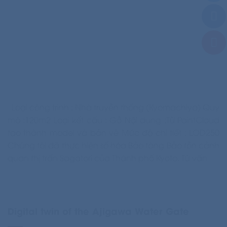
Loại công trình : Nhà truyền thống (Kyomachiya) Quy
mô :120m2 Loại kết cấu : Gỗ Nội dung :Từ PointCloud
tạo thành model và bản vẽ Mức độ chi tiết : LOD250
Chúng tôi đã thực hiện số hóa Bảo tàng Bảo tồn cảnh
quan thị trấn Sagatori của Thành phố Kyoto. Từ vấn
Digital twin of the Ajigawa Water Gate