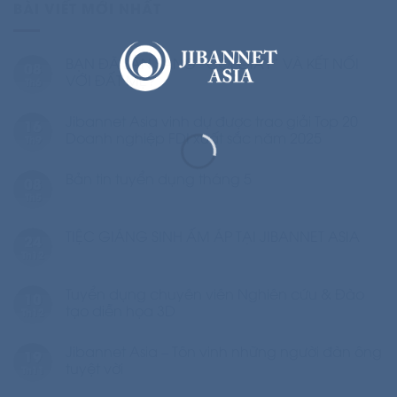
BÀI VIẾT MỚI NHẤT
BẠN ĐÃ SẴN SÀNG “CỞI GIÀY” VÀ KẾT NỐI
08
VỚI ĐẤT MẸ?
Th6
Jibannet Asia vinh dự được trao giải Top 20
16
Doanh nghiệp FDI xuất sắc năm 2025
Th9
Bản tin tuyển dụng tháng 5
08
Th5
TIỆC GIÁNG SINH ẤM ÁP TẠI JIBANNET ASIA
24
Th12
Tuyển dụng chuyên viên Nghiên cứu & Đào
10
tạo diễn họa 3D
Th12
Jibannet Asia – Tôn vinh những người đàn ông
19
tuyệt vời
Th11