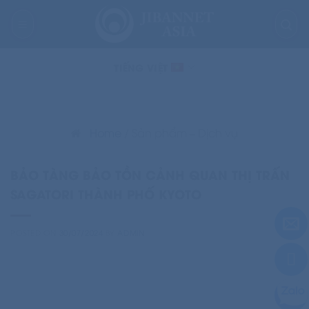
Skip
to
content
TIẾNG VIỆT
Home
/
Sản phẩm – Dịch vụ
BẢO TÀNG BẢO TỒN CẢNH QUAN THỊ TRẤN
SAGATORI THÀNH PHỐ KYOTO
POSTED ON
30/07/2024
BY
ADMIN