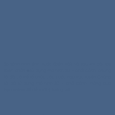
So sánh hình ảnh trước (bên trái) và sau khi cải tạo
(bên phải) ◆Sử dụng mô hình 3D + phối cảnh, chúng
tôi đã có thể tổ chức các cuộc họp trực tuyến Chúng
tôi đã sử dụng mô hình 3D + phối cảnh, thông qua
họp online để đề xuất ý tưởng với