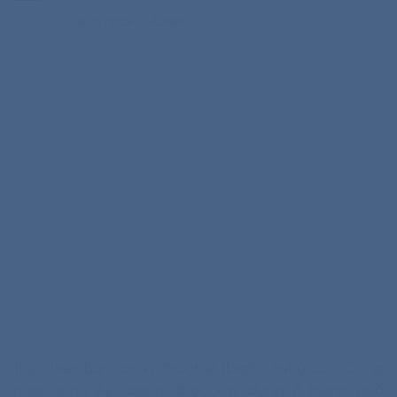
POSTED ON
30/07/2024
BY
ADMIN
Thực hiện Bản sao kỹ thuật số (Digital twin) của“Cổng
nước sông Aji” đang được xây dựng ở thành phố