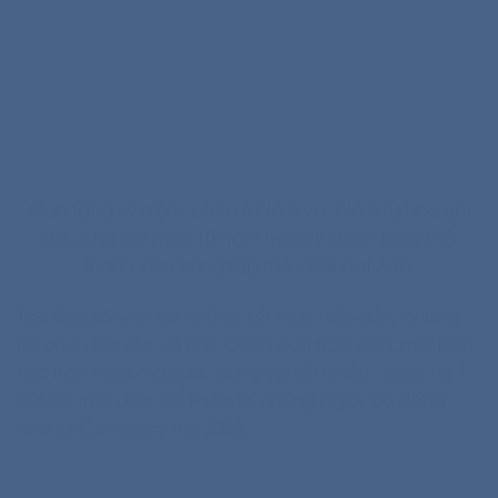
Quà tặng kỷ niệm, chia sẻ niềm vui, niềm tự hào ghi
dấu cho cột mốc 10 năm mà cty dành tặng mỗi
thành viên trong tập thể Jibannet Asia.
Tiệc Galadinner với những tiết mục hấp dẫn, những
trò chơi đặc sắc và các phần quà hấp dẫn, một bữa
tiệc tràn ngập nụ cười, cùng với rất nhiều “wow” là 1
cái kết thật đẹp, để khép lại những ngày hè đáng
nhớ tại Company trip 2023.