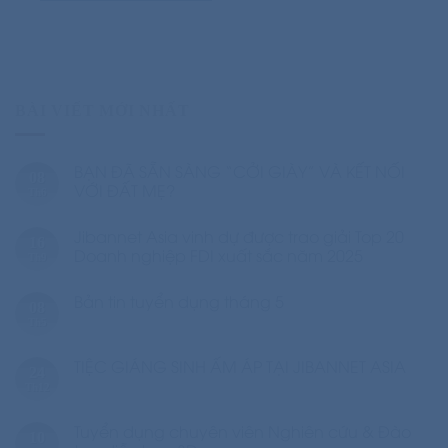
BÀI VIẾT MỚI NHẤT
BẠN ĐÃ SẴN SÀNG “CỞI GIÀY” VÀ KẾT NỐI
08
VỚI ĐẤT MẸ?
Th6
Jibannet Asia vinh dự được trao giải Top 20
16
Doanh nghiệp FDI xuất sắc năm 2025
Th9
Bản tin tuyển dụng tháng 5
08
Th5
TIỆC GIÁNG SINH ẤM ÁP TẠI JIBANNET ASIA
24
Th12
Tuyển dụng chuyên viên Nghiên cứu & Đào
10