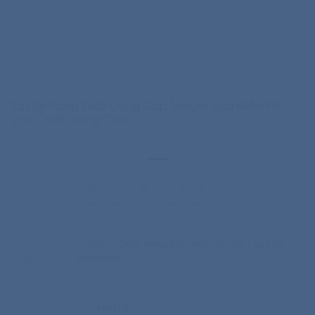
Top 08 Trang Web Cung Cấp Texture Vừa Miễn Phí
Vừa Chất Lượng Cao
This entry was posted in
Cẩm nang kiến thức
,
Tin tức - Sự kiện
.
Bookmark the
permalink
.
ADMIN