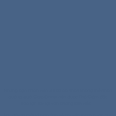
Những bạn nhân viên vì lí do cá nhân không thể nhận
quà tại buổi Gala Dinner nên được Phó Giám đốc
trao tận tay tại văn phòng làm việc…
Sau đây là một số hình ảnh về chuyến tham quan du