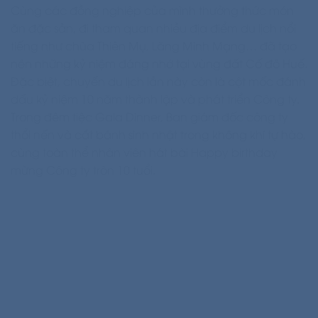
Cùng các đồng nghiệp của mình thưởng thức món
ăn đặc sản, đi tham quan nhiều địa điểm du lịch nổi
tiếng như chùa Thiên Mụ, Lăng Minh Mạng… đã tạo
nên những kỷ niệm đáng nhớ tại vùng đất Cố đô Huế.
Đặc biệt, chuyến du lịch lần này còn là cột mốc đánh
dấu kỷ niệm 10 năm thành lập và phát triển Công ty.
Trong đêm tiệc Gala Dinner, Ban giám đốc công ty
thổi nến và cắt bánh sinh nhật trong không khí tự hào,
cùng toàn thể nhân viên hát bài Happy birthday
mừng Công ty tròn 10 tuổi.