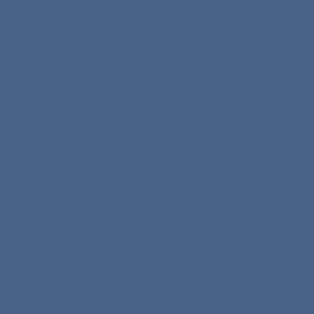
lịch của các thành viên Đại gia đình Jibannet Asia.