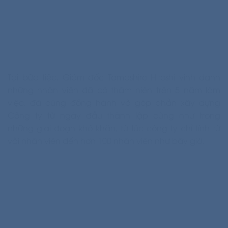
Tại bữa tiệc, Giám đốc Tamashiro Hitoshi vinh danh
những nhân viên đã có thâm niên trên 5 năm làm
việc, đã cùng đồng hành và góp phần xây dựng
Công ty từ ngày đầu thành lập cũng như trong
những giai đoạn khó khăn, từ lúc công ty chỉ tính từ
vài nhân viên đến hơn 100 nhân viên như bây giờ.