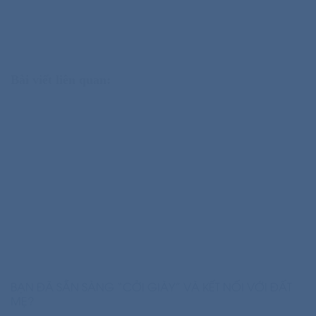
Bài viết liên quan:
BẠN ĐÃ SẴN SÀNG “CỞI GIÀY” VÀ KẾT NỐI VỚI ĐẤT
MẸ?