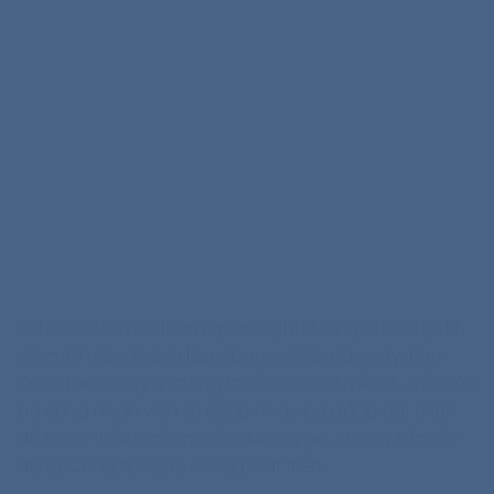
Kết thúc chuyến tham quan nghỉ dưỡng nhân dịp kỉ
niệm 10 năm thành lập Jibannet Asia lần này, Ban
lãnh đạo Công ty mong muốn sau chuyến đi, mỗi cán
bộ công nhân viên sẽ cùng nhau cố gắng hết mình
để hoàn thành công việc được giao, chung sức xây
dựng Công ty ngày càng phát triển.