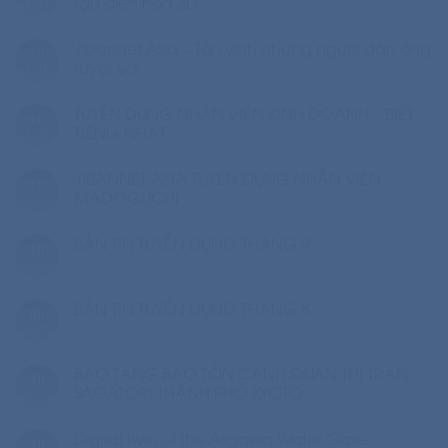
tạo diễn họa 3D
Th12
Jibannet Asia – Tôn vinh những người đàn ông
19
tuyệt vời
Th11
TUYỂN DỤNG NHÂN VIÊN KINH DOANH – BIẾT
16
TIẾNG NHẬT
Th10
JIBANNET ASIA TUYỂN DỤNG NHÂN VIÊN
19
MADOGUCHI
Th9
BẢN TIN TUYỂN DỤNG THÁNG 9
10
Th9
BẢN TIN TUYỂN DỤNG THÁNG 8
06
Th8
BẢO TÀNG BẢO TỒN CẢNH QUAN THỊ TRẤN
30
SAGATORI THÀNH PHỐ KYOTO
Th7
Digital twin of the Ajigawa Water Gate
30