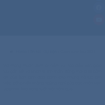
Home
/
Tin tức - Sự kiện
/
Company Trip 2023
Với mong muốn đem lại niềm vui, tạo điều kiện giao
lưu gắn kết và khích lệ tinh thần, đồng thời là lời cảm
ơn của Ban lãnh đạo dành cho những nỗ lực làm
việc, cống hiến không ngừng nghỉ của các nhân viên
Jibannet Asia trong suốt một năm qua.