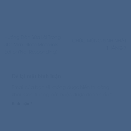
Hướng Dẫn Sửa Lỗi Trong
CHÚC MỪNG SINH NHẬT
3Ds Max: Slate Materials
THÁNG 7
Editor (Not Responding)
Để lại một bình luận
Email của bạn sẽ không được hiển thị công
khai.
Các trường bắt buộc được đánh dấu
*
Bình luận
*