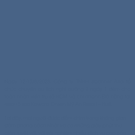
Ngày 12-13/8/2023, Công ty TNHH Jibannet Asia tổ
chức chuyến du lịch nghỉ dưỡng 2 ngày 1 đêm cho
toàn nhân viên trụ sở HCM và chi nhánh Đà nẵng tại
resort 5 sao Kawara Onsen Mỹ An Resort – Huế.
Tại đây, mọi người được đắm chìm trong không gian
đậm phong cách Nhật và có những giây phút thư
giãn tuyệt vời, với trải nghiệm nhiều dịch vụ cao cấp