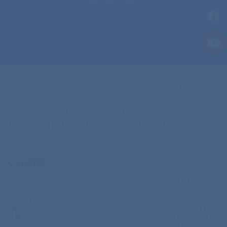
BPO（ビジネス・プロセス・アウトソーシング）は、企業
が業務を外部に委託する手法です。企画・設計から運用ま
での業務を一括して外部に委託します。BPOを利用するこ
とで、企業はコスト削減や効率化などのメリットを享受す
ることができます。
CAD業務
戸建住宅構造
計算
-図面作成
専門知識・経
-省エネルギー
験に基づく信
計算
頼性の高い構
-構造計算
造計算の実施