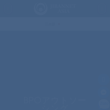
Skip
to
content
日本語
BPOアウトソー
シング