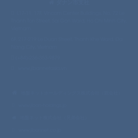
ダナン市支社
L17-11, 17F, Vincom Center Buildings, No. 72 Le
Thanh Ton Street, Sai Gon Ward, Ho Chi Minh City,
Vietnam.
6F, 217-219 Le Duan Street, Thanh Khe Ward, Da
Nang City, Vietnam
(+84)-236-353-9879
www.jibannetasia.vn
地盤ネットホールディングス株式会社（親会社）
www.jiban-holdings.jp
地盤ネット株式会社（兄弟会社）
www.jibannet.co.jp