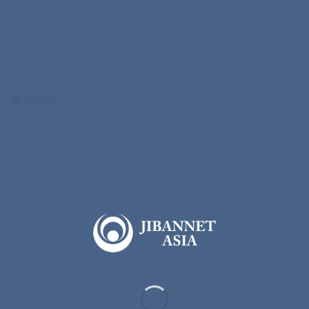
のある構造計
算
省エネルギ
ー計算省エ
ネ基準適合
が義務付け
建築物のエ
事務業務
ネルギー消
費性能の一
層の向上の
ための計算
実施
-地盤調査デー
報告書作成
タの入 力及び分
日本語が堪能
析
な社員がお客
-地盤調査報告
様とメール・
書、改良工事施
チャットツー
工報告書の作成
ルで常にコミ
-発注書、見積
ュニケーショ
書等の作成、入
ンを取りなが
力業務
ら報告書を作
成